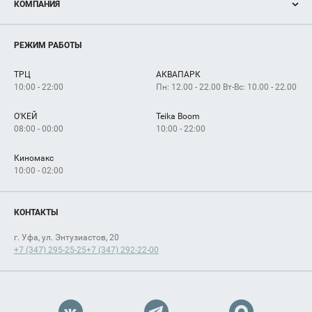
КОМПАНИЯ
Новости
Магазины
О нас
Услуги
РЕЖИМ РАБОТЫ
Рекламодателям
Сервисы
Арендаторам
ТРЦ
АКВАПАРК
Как добраться
10:00 - 22:00
Пн: 12.00 - 22.00 Вт-Вс: 10.00 - 22.00
О'КЕЙ
Teika Boom
08:00 - 00:00
10:00 - 22:00
Киномакс
10:00 - 02:00
КОНТАКТЫ
г. Уфа, ул. Энтузиастов, 20
+7 (347) 295-25-25
+7 (347) 292-22-00