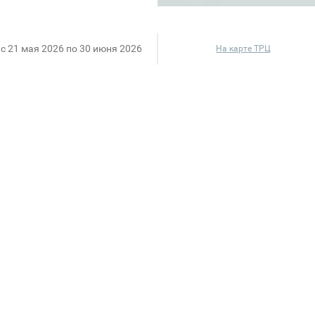
c 21 мая 2026 по 30 июня 2026
На карте ТРЦ
орского бриза и бесконечного лета. Беспроигрышный
бережья. Универсальное решение для любого летнег
азы или чувствуй себя звездой пляжа.
х магазинах VILET!