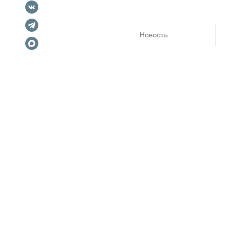
Новость
Эстетика загородных вилл, м
веранде и прогулок вдоль по
расслабленные городские обр
Новинки уже ждут тебя во все