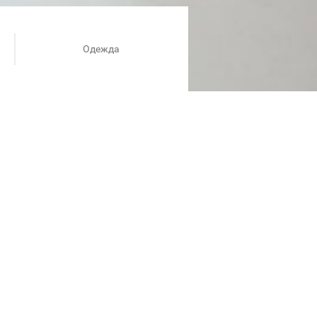
Одежда
 вариант для завтраков на
о приключения. Создавай