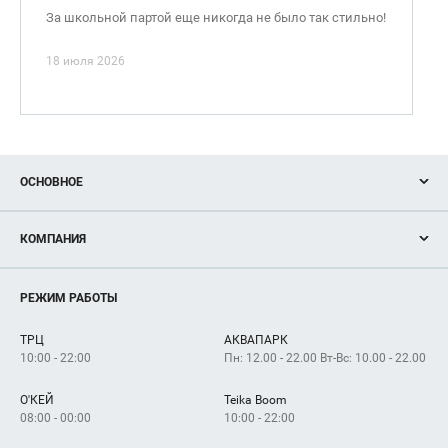
За школьной партой еще никогда не было так стильно!
18 июля 2026
ОСНОВНОЕ
Акции
КОМПАНИЯ
Новости
Магазины
О нас
Услуги
РЕЖИМ РАБОТЫ
Рекламодателям
Сервисы
Арендаторам
ТРЦ
АКВАПАРК
Как добраться
10:00 - 22:00
Пн: 12.00 - 22.00 Вт-Вс: 10.00 - 22.00
О'КЕЙ
Teika Boom
08:00 - 00:00
10:00 - 22:00