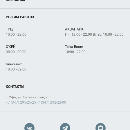
Новости
Магазины
О нас
Услуги
РЕЖИМ РАБОТЫ
Рекламодателям
Сервисы
Арендаторам
ТРЦ
АКВАПАРК
Как добраться
10:00 - 22:00
Пн: 12.00 - 22.00 Вт-Вс: 10.00 - 22.00
О'КЕЙ
Teika Boom
08:00 - 00:00
10:00 - 22:00
Киномакс
10:00 - 02:00
КОНТАКТЫ
г. Уфа, ул. Энтузиастов, 20
+7 (347) 295-25-25
+7 (347) 292-22-00