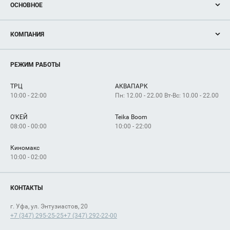
ОСНОВНОЕ
Акции
КОМПАНИЯ
Новости
Магазины
О нас
Услуги
РЕЖИМ РАБОТЫ
Рекламодателям
Сервисы
Арендаторам
ТРЦ
АКВАПАРК
Как добраться
10:00 - 22:00
Пн: 12.00 - 22.00 Вт-Вс: 10.00 - 22.00
О'КЕЙ
Teika Boom
08:00 - 00:00
10:00 - 22:00
Киномакс
10:00 - 02:00
КОНТАКТЫ
г. Уфа, ул. Энтузиастов, 20
+7 (347) 295-25-25
+7 (347) 292-22-00