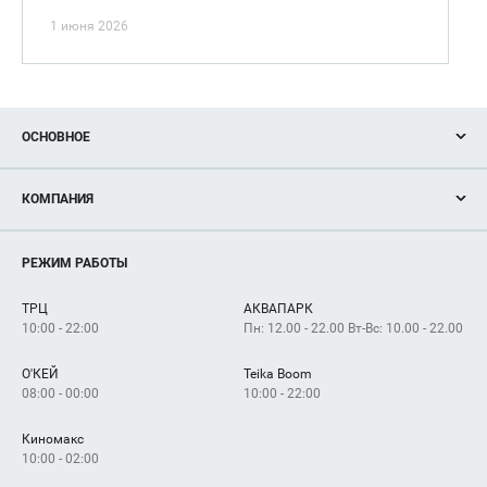
1 июня 2026
ОСНОВНОЕ
Акции
КОМПАНИЯ
Новости
Магазины
О нас
Услуги
РЕЖИМ РАБОТЫ
Рекламодателям
Сервисы
Арендаторам
ТРЦ
АКВАПАРК
Как добраться
10:00 - 22:00
Пн: 12.00 - 22.00 Вт-Вс: 10.00 - 22.00
О'КЕЙ
Teika Boom
08:00 - 00:00
10:00 - 22:00
Киномакс
10:00 - 02:00