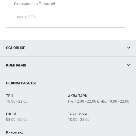
Открылась в Планете!
1 июня 2026
ОСНОВНОЕ
Акции
КОМПАНИЯ
Новости
Магазины
О нас
Услуги
РЕЖИМ РАБОТЫ
Рекламодателям
Сервисы
Арендаторам
ТРЦ
АКВАПАРК
Как добраться
10:00 - 22:00
Пн: 12.00 - 22.00 Вт-Вс: 10.00 - 22.00
О'КЕЙ
Teika Boom
08:00 - 00:00
10:00 - 22:00
Киномакс