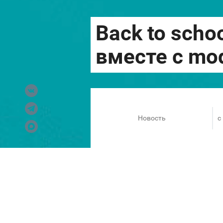
Новость
c
Половина лета пролетела неза
продумали все детали для ма