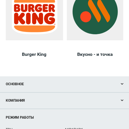
Burger King
Вкусно - и точка
ОСНОВНОЕ
Акции
КОМПАНИЯ
Новости
Магазины
О нас
Услуги
РЕЖИМ РАБОТЫ
Рекламодателям
Сервисы
Арендаторам