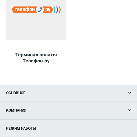
Терминал оплаты
Телефон.ру
ОСНОВНОЕ
Акции
КОМПАНИЯ
Новости
Магазины
О нас
Услуги
РЕЖИМ РАБОТЫ
Рекламодателям
Сервисы
Арендаторам