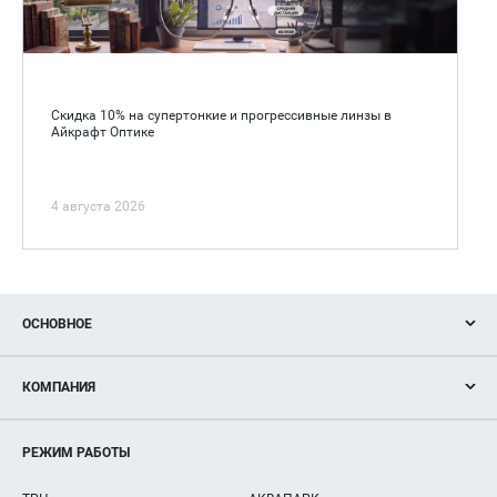
Скидка 10% на супертонкие и прогрессивные линзы в
Айкрафт Оптике
4 августа 2026
ОСНОВНОЕ
Акции
КОМПАНИЯ
Новости
Магазины
О нас
Услуги
РЕЖИМ РАБОТЫ
Рекламодателям
Сервисы
Арендаторам