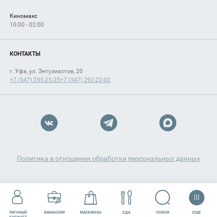
Киномакс
10:00 - 02:00
КОНТАКТЫ
г. Уфа, ул. Энтузиастов, 20
+7 (347) 295-25-25
+7 (347) 292-22-00
Политика в отношении обработки персональных данных
ЕЩЕ
ПОИСК
ЛИЧНЫЙ
ВАКАНСИИ
МАГАЗИНЫ
ЕДА
РАЗВЛЕЧЕНИЯ
СЕРВИСЫ