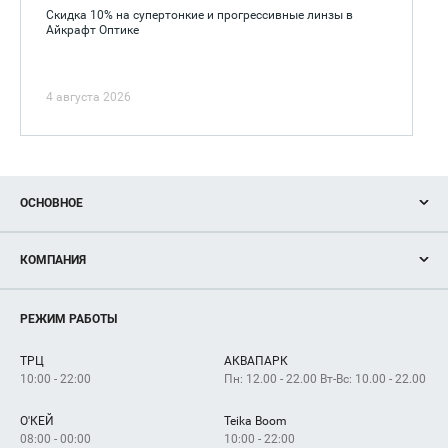
Скидка 10% на супертонкие и прогрессивные линзы в
Айкрафт Оптике
4 августа 2026
ОСНОВНОЕ
Акции
КОМПАНИЯ
Новости
Магазины
О нас
Услуги
РЕЖИМ РАБОТЫ
Рекламодателям
Сервисы
Арендаторам
ТРЦ
АКВАПАРК
Как добраться
10:00 - 22:00
Пн: 12.00 - 22.00 Вт-Вс: 10.00 - 22.00
О'КЕЙ
Teika Boom
08:00 - 00:00
10:00 - 22:00