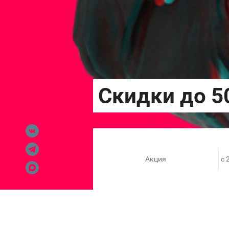
Акция
c 