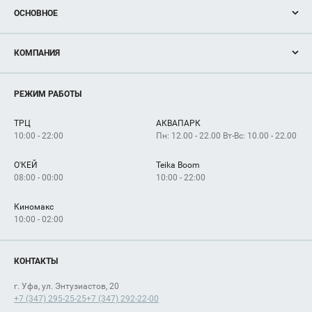
ОСНОВНОЕ
Акции
КОМПАНИЯ
Новости
Магазины
О нас
Услуги
РЕЖИМ РАБОТЫ
Рекламодателям
Сервисы
Арендаторам
ТРЦ
АКВАПАРК
Как добраться
10:00 - 22:00
Пн: 12.00 - 22.00 Вт-Вс: 10.00 - 22.00
О'КЕЙ
Teika Boom
08:00 - 00:00
10:00 - 22:00
Киномакс
10:00 - 02:00
КОНТАКТЫ
г. Уфа, ул. Энтузиастов, 20
+7 (347) 295-25-25
+7 (347) 292-22-00