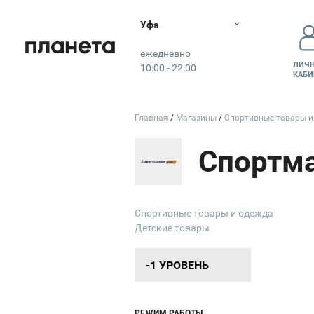
Уфа
Планета
ежедневно
ЛИЧ
10:00 - 22:00
КАБИ
Главная
Магазины
Спортивные товары 
Спортм
КО
Вход 1
Спортивные товары и одежда
Открыт
Детские товары
10:00 - 02:00
-1 УРОВЕНЬ
РЕЖИМ РАБОТЫ