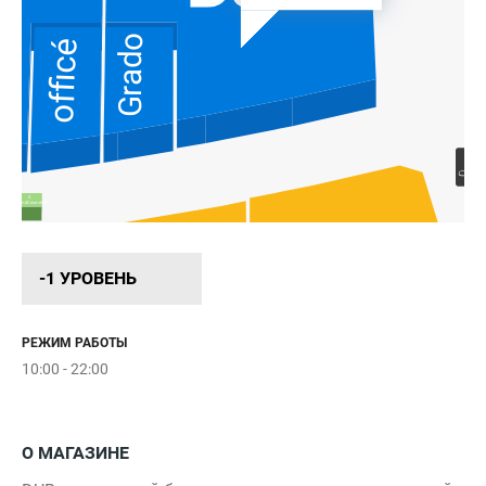
Grado
оfficé
S
Parfum&Cosmetics
-1 УРОВЕНЬ
РЕЖИМ РАБОТЫ
MAAG
10:00 - 22:00
O'STIN
ECRU
О МАГАЗИНЕ