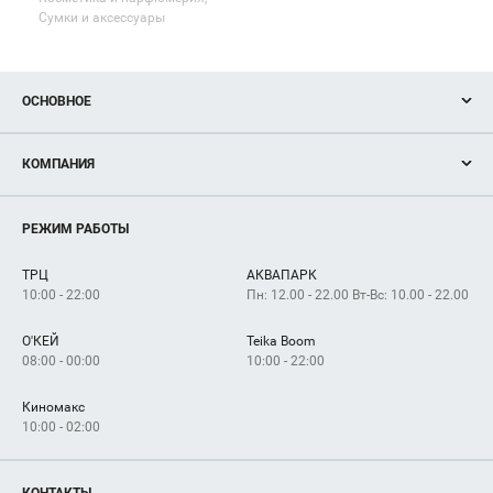
Сумки и аксессуары
ОСНОВНОЕ
Акции
КОМПАНИЯ
Новости
Магазины
О нас
Услуги
РЕЖИМ РАБОТЫ
Рекламодателям
Сервисы
Арендаторам
ТРЦ
АКВАПАРК
Как добраться
10:00 - 22:00
Пн: 12.00 - 22.00 Вт-Вс: 10.00 - 22.00
О'КЕЙ
Teika Boom
08:00 - 00:00
10:00 - 22:00
Киномакс
10:00 - 02:00
КОНТАКТЫ