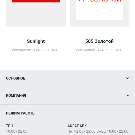
Sunlight
585 Золотой
Ювелирные изделия и часы
Ювелирные изделия и часы
ОСНОВНОЕ
Акции
КОМПАНИЯ
Новости
Магазины
О нас
Услуги
РЕЖИМ РАБОТЫ
Рекламодателям
Сервисы
Арендаторам
ТРЦ
АКВАПАРК
Как добраться
10:00 - 22:00
Пн: 12.00 - 22.00 Вт-Вс: 10.00 - 22.00