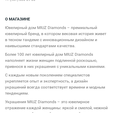
Д
Pedant.ru
Rieker
Geox
О МАГАЗИНЕ
Арника
Ювелирный дом MIUZ Diamonds – премиальный
ювелирный бренд, в котором вековая история живет
Bazioni
ЗОЛОТО
НАШЕ
в тесном тандеме с инновационным дизайном и
наивысшими стандартами качества.
Более 100 лет ювелирный дом MIUZ Diamonds
Coffee
Like
наполняет жизни женщин подлинной роскошью,
привнося в них украшения c уникальными камнями.
С каждым новым поколением специалистов
укрепляется опыт и экспертность, а дизайн
NDERSON
украшений всегда соответствует времени и модным
тенденциям.
Украшения MIUZ Diamonds – это ювелирное
отражение каждой женщины: яркой и смелой, нежной