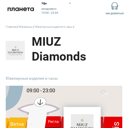
У
л. Э
Уфа
н
т
у
ежедневно
з
10:00 - 22:00
КАК ДОБРАТЬСЯ
Главная
Магазины
Ювелирные изделия и часы
MIUZ
Diamonds
Вход 3
Открыт
Ювелирные изделия и часы
09:00 - 23:00
Kuchenland
Ригла
Ветна