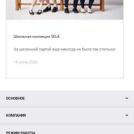
Школьная коллекция SELA
За школьной партой еще никогда не было так стильно!
18 июля 2026
ОСНОВНОЕ
Акции
КОМПАНИЯ
Новости
Магазины
О нас
Услуги
РЕЖИМ РАБОТЫ
Рекламодателям