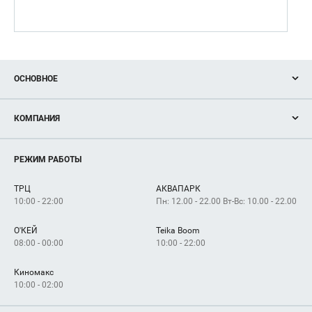
ОСНОВНОЕ
Акции
КОМПАНИЯ
Новости
Магазины
О нас
Услуги
РЕЖИМ РАБОТЫ
Рекламодателям
Сервисы
Арендаторам
ТРЦ
АКВАПАРК
Как добраться
10:00 - 22:00
Пн: 12.00 - 22.00 Вт-Вс: 10.00 - 22.00
О'КЕЙ
Teika Boom
08:00 - 00:00
10:00 - 22:00
Киномакс
10:00 - 02:00