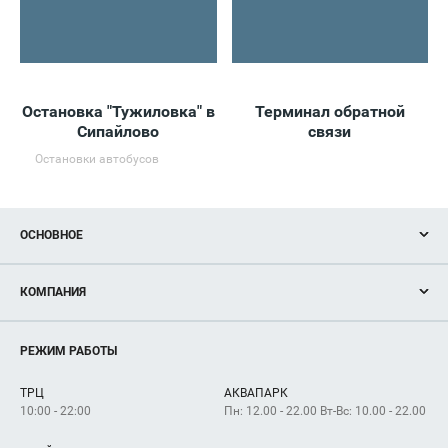
Остановка "Тужиловка" в
Терминал обратной
Ос
Сипайлово
связи
Остановки автобусов
ОСНОВНОЕ
Акции
КОМПАНИЯ
Новости
Магазины
О нас
Услуги
РЕЖИМ РАБОТЫ
Рекламодателям
Сервисы
Арендаторам
ТРЦ
АКВАПАРК
Как добраться
10:00 - 22:00
Пн: 12.00 - 22.00 Вт-Вс: 10.00 - 22.00