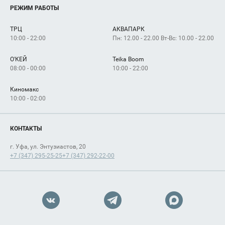
Услуги
РЕЖИМ РАБОТЫ
Рекламодателям
Сервисы
Арендаторам
ТРЦ
АКВАПАРК
Как добраться
10:00 - 22:00
Пн: 12.00 - 22.00 Вт-Вс: 10.00 - 22.00
О'КЕЙ
Teika Boom
08:00 - 00:00
10:00 - 22:00
Киномакс
10:00 - 02:00
КОНТАКТЫ
г. Уфа, ул. Энтузиастов, 20
+7 (347) 295-25-25
+7 (347) 292-22-00