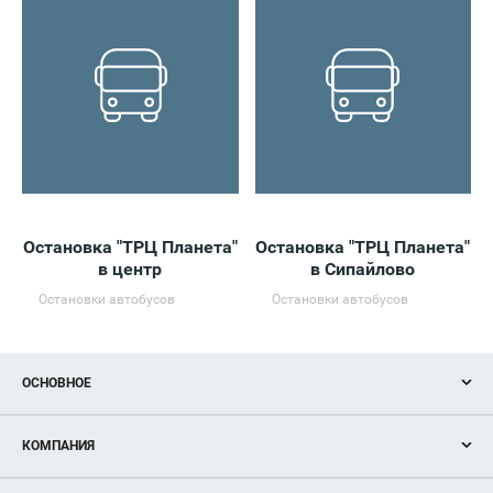
Остановка "ТРЦ Планета"
Остановка "ТРЦ Планета"
Ос
в центр
в Сипайлово
Остановки автобусов
Остановки автобусов
ОСНОВНОЕ
Акции
КОМПАНИЯ
Новости
Магазины
О нас