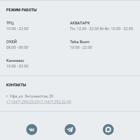
Магазины
О нас
Услуги
РЕЖИМ РАБОТЫ
Рекламодателям
Сервисы
Арендаторам
ТРЦ
АКВАПАРК
Как добраться
10:00 - 22:00
Пн: 12.00 - 22.00 Вт-Вс: 10.00 - 22.00
О'КЕЙ
Teika Boom
08:00 - 00:00
10:00 - 22:00
Киномакс
10:00 - 02:00
КОНТАКТЫ
г. Уфа, ул. Энтузиастов, 20
+7 (347) 295-25-25
+7 (347) 292-22-00