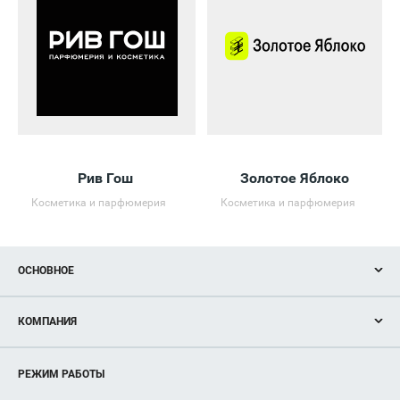
Рив Гош
Золотое Яблоко
Косметика и парфюмерия
Косметика и парфюмерия
ОСНОВНОЕ
Акции
КОМПАНИЯ
Новости
Магазины
О нас
Услуги
РЕЖИМ РАБОТЫ
Рекламодателям
Сервисы
Арендаторам